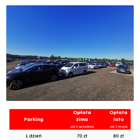
Opłata
Opłata
Parking
zima
lato
od 1 września
od 1 maja
1 dzień
70 zł
80 zł