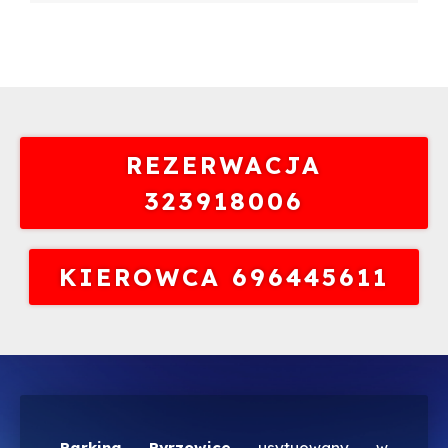
REZERWACJA
323918006
KIEROWCA 696445611
Parking Pyrzowice
usytuowany w