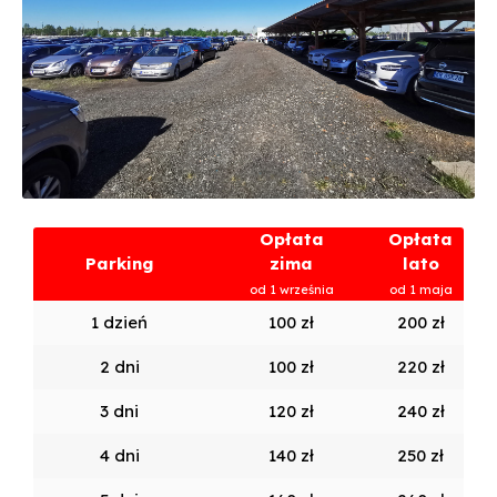
Opłata
Opłata
Parking
zima
lato
od 1 września
od 1 maja
1 dzień
100 zł
200 zł
2 dni
100 zł
220 zł
3 dni
120 zł
240 zł
4 dni
140 zł
250 zł